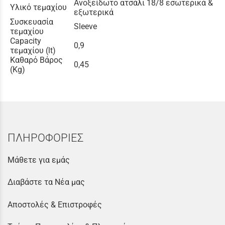
Ανοξείδωτο ατσάλι 18/8 εσωτερικά &
Υλικό τεμαχίου
εξωτερικά
Συσκευασία
Sleeve
τεμαχίου
Capacity
0,9
τεμαχίου (lt)
Καθαρό Βάρος
0,45
(Kg)
ΠΛΗΡΟΦΟΡΙΕΣ
Μάθετε για εμάς
Διαβάστε τα Νέα μας
Αποστολές & Επιστροφές