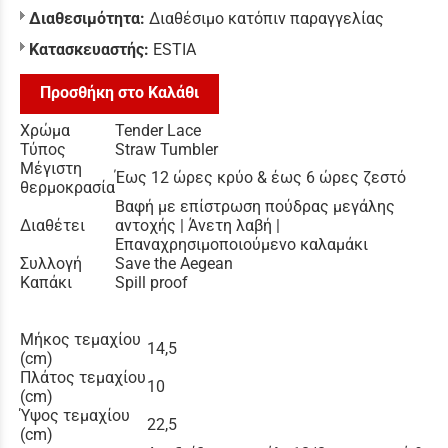
Διαθεσιμότητα:
Διαθέσιμο κατόπιν παραγγελίας
Κατασκευαστής:
ESTIA
Προσθήκη στο Καλάθι
Χρώμα
Tender Lace
Τύπος
Straw Tumbler
Μέγιστη
Έως 12 ώρες κρύο & έως 6 ώρες ζεστό
θερμοκρασία
Βαφή με επίστρωση πούδρας μεγάλης
Διαθέτει
αντοχής | Άνετη λαβή |
Επαναχρησιμοποιούμενο καλαμάκι
Συλλογή
Save the Aegean
Καπάκι
Spill proof
Μήκος τεμαχίου
14,5
(cm)
Πλάτος τεμαχίου
10
(cm)
Ύψος τεμαχίου
22,5
(cm)