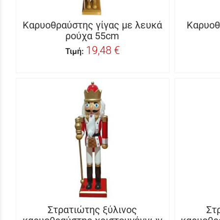
Καρυοθραύστης γίγας με λευκά
Καρυοθ
ρούχα 55cm
19,48 €
Τιμή:
Στρατιώτης ξύλινος
Στ