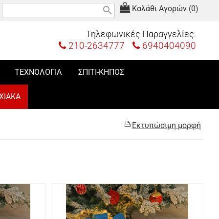
Καλάθι Αγορών (0)
search
Τηλεφωνικές Παραγγελίες:
210-2634777
6940404090
ΤΕΧΝΟΛΟΓΙΑ
ΣΠΙΤΙ-ΚΗΠΟΣ
ΧΙΑΚΑ
Εκτυπώσιμη μορφή