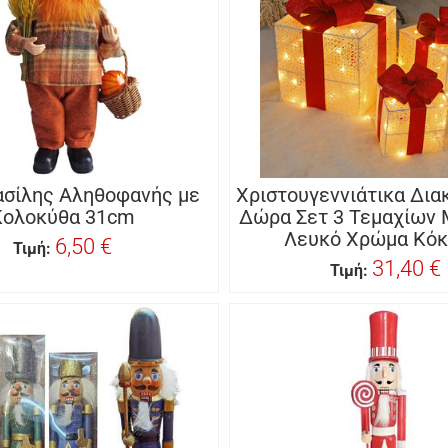
ασίλης Αληθοφανής με
Χριστουγεννιάτικα Δια
Κολοκύθα 31cm
Δώρα Σετ 3 Τεμαχίων
Λευκό Χρώμα Κόκ
6,50 €
Τιμή:
31,40 €
Τιμή: