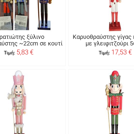
ρατιώτης ξύλινο
Καρυοθραύστης γίγας 
αύστης ~22cm σε κουτί
με γλειφιτζούρι 
5,83 €
17,53 €
Τιμή:
Τιμή: