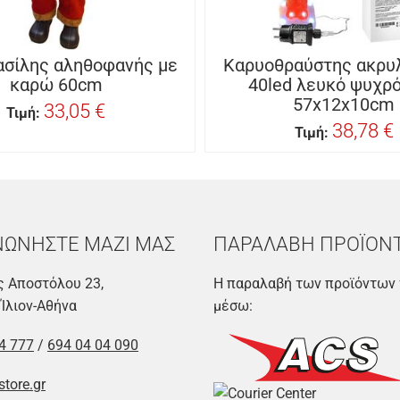
ασίλης αληθοφανής με
Καρυοθραύστης ακρυλ
καρώ 60cm
40led λευκό ψυχρό
57x12x10cm
33,05 €
Τιμή:
38,78 €
Τιμή:
ΝΩΝΗΣΤΕ ΜΑΖΙ ΜΑΣ
ΠΑΡΑΛΑΒΗ ΠΡΟΪΟΝ
 Αποστόλου 23,
Η παραλαβή των προϊόντων 
 Ίλιον-Αθήνα
μέσω:
4 777
/
694 04 04 090
store.gr