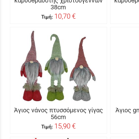
καρυοθραύστης χριστουγέννων
καρυοθρ
38cm
10,70 €
Τιμή:
Άγιος νάνος πτυσσόμενος γίγας
Άγιος g
56cm
15,90 €
Τιμή: