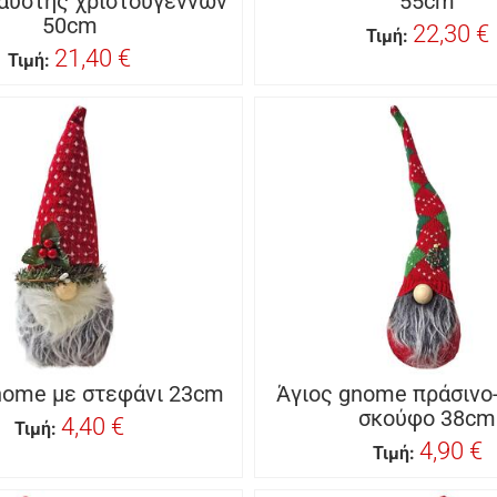
αύστης χριστουγέννων
55cm
50cm
22,30 €
Τιμή:
21,40 €
Τιμή:
nome με στεφάνι 23cm
Άγιος gnome πράσινο
σκούφο 38cm
4,40 €
Τιμή:
4,90 €
Τιμή: