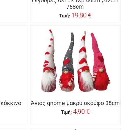
φιγούρες σετ=3 τεμ 46cm /62cm
/68cm
19,80 €
Τιμή:
-κόκκινο
Άγιος gnome μακρύ σκούφο 38cm
4,90 €
Τιμή: