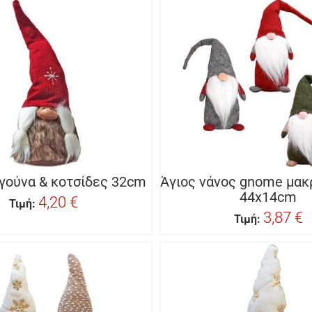
 γούνα & κοτσίδες 32cm
Άγιος νάνος gnome μακ
44x14cm
4,20 €
Τιμή:
3,87 €
Τιμή: