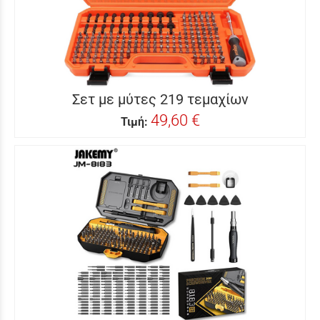
Σετ με μύτες 219 τεμαχίων
49,60 €
Τιμή: