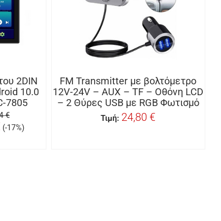
του 2DIN
FM Transmitter με βολτόμετρο
roid 10.0
12V-24V – AUX – TF – Οθόνη LCD
C-7805
– 2 Θύρες USB με RGB Φωτισμό
4 €
24,80 €
Τιμή:
€
(-17%)