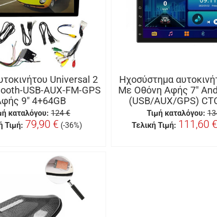
υτοκινήτου Universal 2
Ηχοσύστημα αυτοκινή
etooth-USB-AUX-FM-GPS
Με Οθόνη Αφής 7″ And
Αφής 9″ 4+64GB
(USB/AUX/GPS) CT
μή καταλόγου:
124 €
Τιμή καταλόγου:
13
79,90 €
111,60 
ή Τιμή:
(-36%)
Τελική Τιμή: