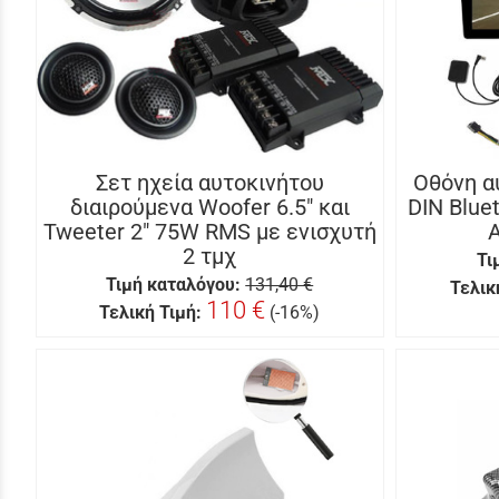
Σετ ηχεία αυτοκινήτου
Οθόνη α
διαιρούμενα Woofer 6.5″ και
DIN Blu
Tweeter 2″ 75W RMS με ενισχυτή
2 τμχ
Τι
Τιμή καταλόγου:
131,40 €
Τελικ
110 €
Τελική Τιμή:
(-16%)