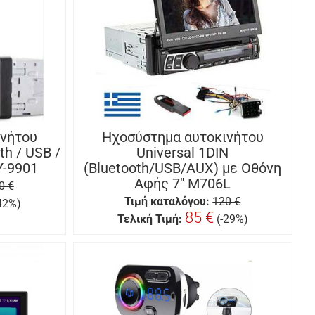
ινήτου
Ηχοσύστημα αυτοκινήτου
th / USB /
Universal 1DIN
Y-9901
(Bluetooth/USB/AUX) με Οθόνη
Αφής 7″ M706L
0 €
Τιμή καταλόγου:
120 €
-42%)
85 €
Τελική Τιμή:
(-29%)