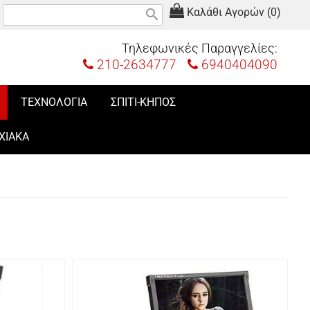
Καλάθι Αγορών (0)
search
Τηλεφωνικές Παραγγελίες:
210-2634777
6940404090
ΤΕΧΝΟΛΟΓΙΑ
ΣΠΙΤΙ-ΚΗΠΟΣ
ΧΙΑΚΑ