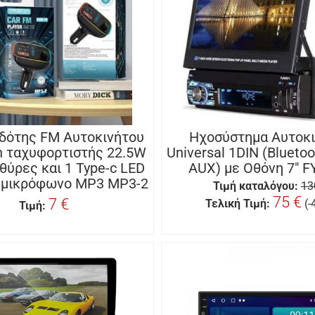
δότης FM Αυτοκινήτου
Ηχοσύστημα Αυτοκ
h ταχυφορτιστής 22.5W
Universal 1DIN (Bluetoo
θύρες και 1 Type-c LED
AUX) με Οθόνη 7″ F
 μικρόφωνο MP3 MP3-2
Τιμή καταλόγου:
13
75 €
7 €
Τελική Τιμή:
(
Τιμή: