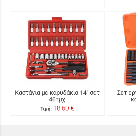
Καστάνια με καρυδάκια 14″ σετ
Σετ ερ
46τμχ
κ
18,60 €
Τιμή: