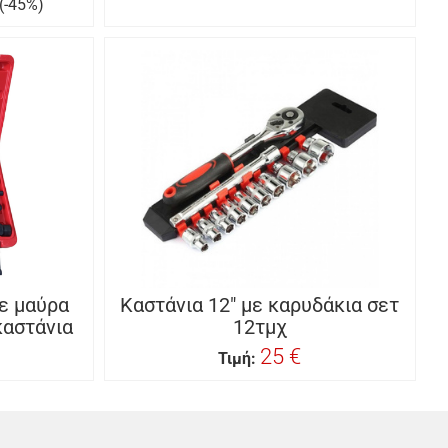
(-45%)
με μαύρα
Καστάνια 12″ με καρυδάκια σετ
καστάνια
12τμχ
25 €
Τιμή: