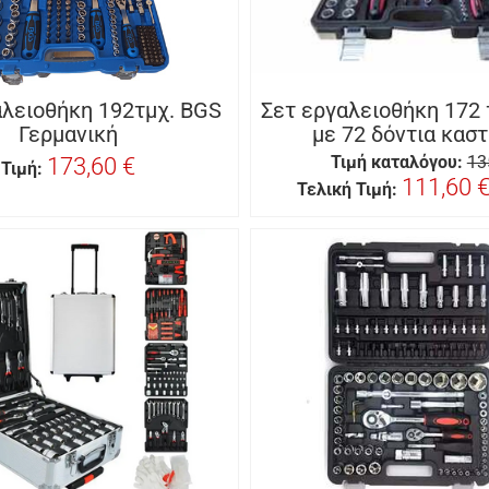
αλειοθήκη 192τμχ. BGS
Σετ εργαλειοθήκη 172
Γερμανική
με 72 δόντια καστ
173,60 €
Τιμή καταλόγου:
13
Τιμή:
111,60 
Τελική Τιμή: