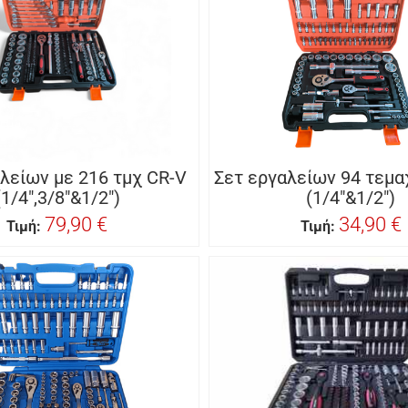
λείων με 216 τμχ CR-V
Σετ εργαλείων 94 τεμα
(1/4",3/8"&1/2")
(1/4"&1/2")
79,90 €
34,90 €
Τιμή:
Τιμή: