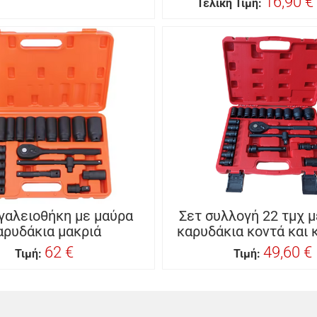
16,90 €
Τελική Τιμή:
γαλειοθήκη με μαύρα
Σετ συλλογή 22 τμχ 
αρυδάκια μακριά
καρυδάκια κοντά και 
62 €
49,60 €
Τιμή:
Τιμή: