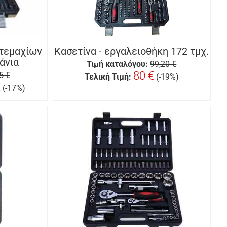
 τεμαχίων
Κασετίνα - εργαλειοθήκη 172 τμχ.
άνια
Τιμή καταλόγου:
99,20 €
80 €
5 €
Τελική Τιμή:
(-19%)
€
(-17%)