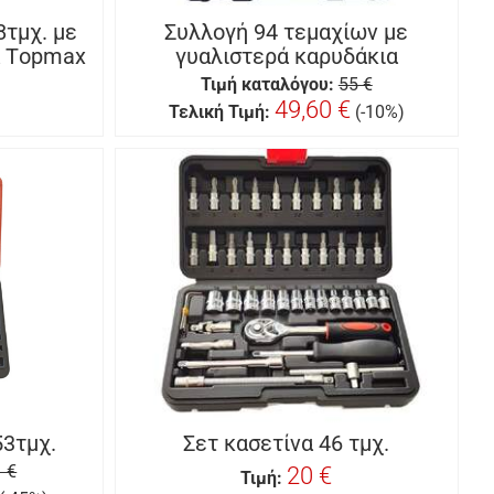
8τμχ. με
Συλλογή 94 τεμαχίων με
α Τopmax
γυαλιστερά καρυδάκια
Τιμή καταλόγου:
55 €
49,60 €
Τελική Τιμή:
(-10%)
53τμχ.
Σετ κασετίνα 46 τμχ.
 €
20 €
Τιμή: