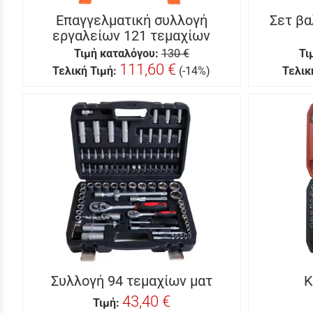
Επαγγελματική συλλογή
Σετ βα
εργαλείων 121 τεμαχίων
Τιμή καταλόγου:
130 €
Τι
111,60 €
Τελική Τιμή:
(-14%)
Τελικ
Συλλογή 94 τεμαχίων ματ
Κ
43,40 €
Τιμή: