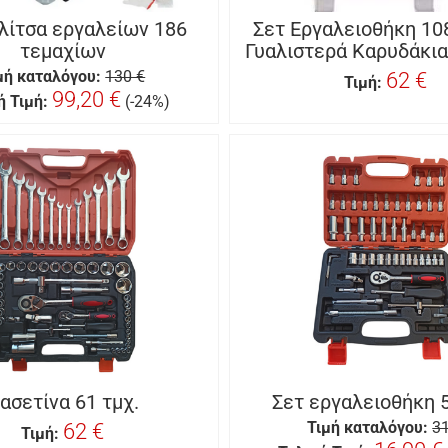
λίτσα εργαλείων 186
Σετ Εργαλειοθήκη 10
τεμαχίων
Γυαλιστερά Καρυδάκι
μή καταλόγου:
130 €
62 €
Τιμή:
99,20 €
ή Τιμή:
(-24%)
ασετίνα 61 τμχ.
Σετ εργαλειοθήκη 
62 €
Τιμή καταλόγου:
31
Τιμή: