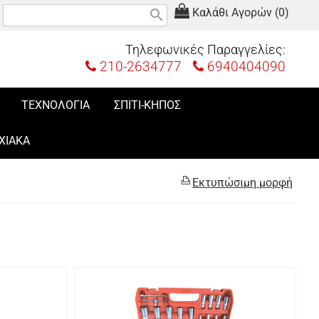
Καλάθι Αγορών (0)
search
Τηλεφωνικές Παραγγελίες:
210-2634777
6940404090
ΤΕΧΝΟΛΟΓΙΑ
ΣΠΙΤΙ-ΚΗΠΟΣ
ΧΙΑΚΑ
Εκτυπώσιμη μορφή