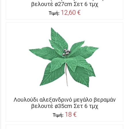
βελουτέ ø27cm Σετ 6 τμχ
12,60 €
Τιμή:
Λουλούδι αλεξανδρινό μεγάλο βεραμάν
βελουτέ ø35cm Σετ 6 τμχ
18 €
Τιμή: