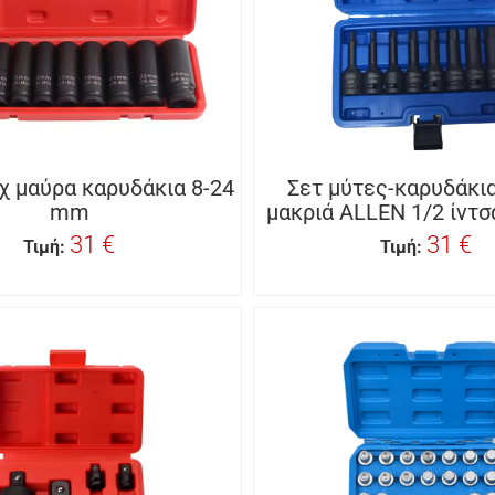
μχ μαύρα καρυδάκια 8-24
Σετ μύτες-καρυδάκι
mm
μακριά ALLEN 1/2 ίντσα
31 €
31 €
Τιμή:
Τιμή: