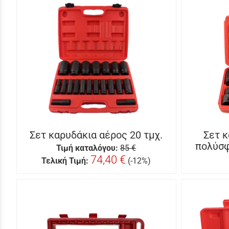
Σετ καρυδάκια αέρος 20 τμχ.
Σετ κ
πολύσφ
Τιμή καταλόγου:
85 €
74,40 €
Τελική Τιμή:
(-12%)