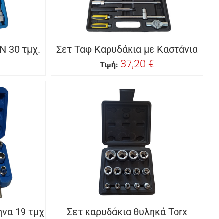
N 30 τμχ.
Σετ Ταφ Καρυδάκια με Καστάνια
37,20 €
Τιμή:
να 19 τμχ
Σετ καρυδάκια θυληκά Torx