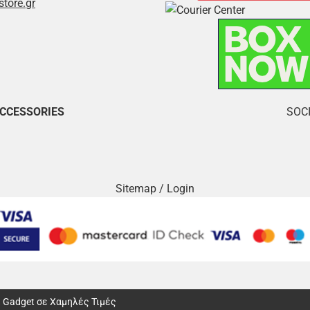
store.gr
ACCESSORIES
SOCI
Sitemap
/
Login
αι Gadget σε Χαμηλές Τιμές