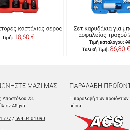
πτορες καστάνιας αέρος
Σετ καρυδάκια για μ
ασφαλείας τροχού 
18,60 €
Τιμή:
Τιμή καταλόγου:
95
86,80 €
Τελική Τιμή:
ΝΩΝΗΣΤΕ ΜΑΖΙ ΜΑΣ
ΠΑΡΑΛΑΒΗ ΠΡΟΪΟΝ
 Αποστόλου 23,
Η παραλαβή των προϊόντων 
 Ίλιον-Αθήνα
μέσω:
4 777
/
694 04 04 090