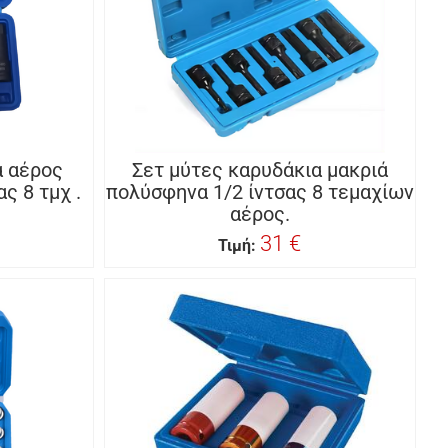
α αέρος
Σετ μύτες καρυδάκια μακριά
ς 8 τμχ .
πολύσφηνα 1/2 ίντσας 8 τεμαχίων
αέρος.
31 €
Τιμή: