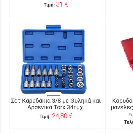
31 €
Τιμή:
Σετ Καρυδάκια 3/8 με Θυληκά και
Καρυδάκ
Αρσενικά Torx 34τμχ.
μανέλες 
24,80 €
Τ
Τιμή:
Τελ