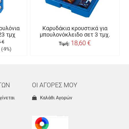
πουλόνια
Καρυδάκια κρουστικά για
23 τμχ
μπουλονόκλειδο σετ 3 τμχ.
 €
18,60 €
Τιμή:
(-9%)
ΤΩΝ
ΟΙ ΑΓΟΡΕΣ ΜΟΥ
γίνεται
Καλάθι Αγορών