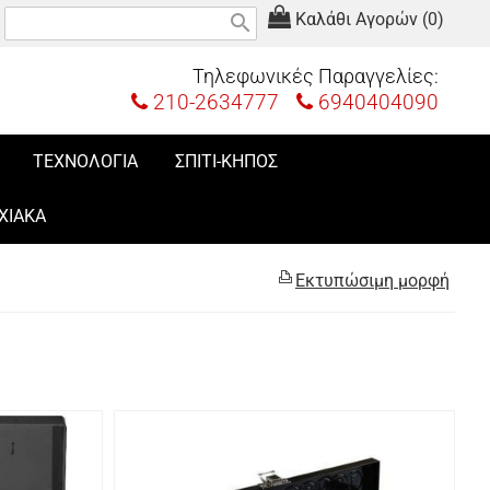
Καλάθι Αγορών (0)
search
Τηλεφωνικές Παραγγελίες:
210-2634777
6940404090
ΤΕΧΝΟΛΟΓΙΑ
ΣΠΙΤΙ-ΚΗΠΟΣ
ΧΙΑΚΑ
Εκτυπώσιμη μορφή