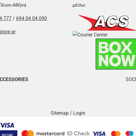
 Ίλιον-Αθήνα
μέσω:
4 777
/
694 04 04 090
store.gr
ACCESSORIES
SOCI
Sitemap
/
Login