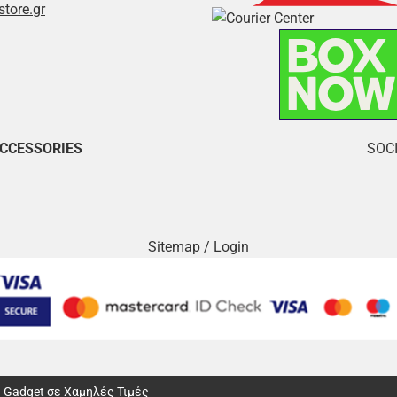
store.gr
ACCESSORIES
SOCI
Sitemap
/
Login
αι Gadget σε Χαμηλές Τιμές