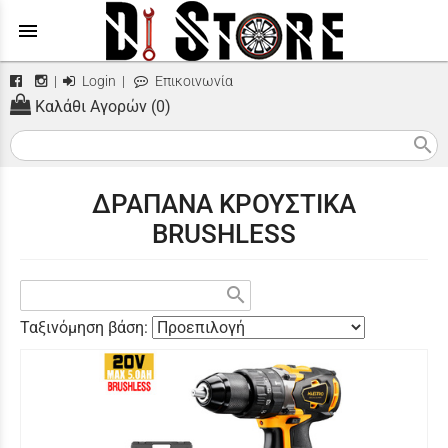
menu
|
Login
|
Επικοινωνία
Καλάθι Αγορών (0)
search
ΔΡΑΠΑΝΑ ΚΡΟΥΣΤΙΚΑ
BRUSHLESS
search
Ταξινόμηση βάση: