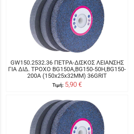
GW150.2532.36 ΠΕΤΡΑ-ΔΙΣΚΟΣ ΛΕΙΑΝΣΗΣ
ΓΙΑ ΔΙΔ. ΤΡΟXΟ BG150A,BG150-50H,BG150-
200A (150x25x32MM) 36GRIT
5,90 €
Τιμή: