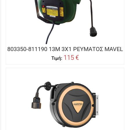
803350-811190 13Μ 3Χ1 ΡΕΥΜΑΤΟΣ MAVEL
115 €
Τιμή: