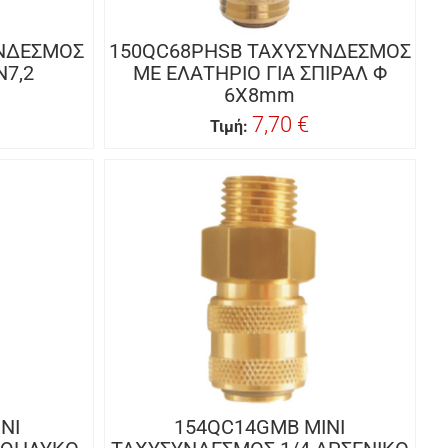
ΝΔΕΣΜΟΣ
150QC68PHSB ΤΑΧΥΣΥΝΔΕΣΜΟΣ
N7,2
ΜΕ ΕΛΑΤΗΡΙΟ ΓΙΑ ΣΠΙΡΑΛ Φ
6Χ8mm
7,70 €
Τιμή:
ΝΙ
154QC14GMB ΜΙΝΙ