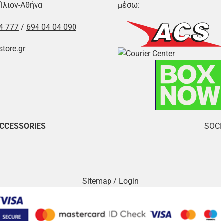
 Ίλιον-Αθήνα
μέσω:
4 777
/
694 04 04 090
store.gr
ACCESSORIES
SOCI
Sitemap
/
Login