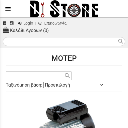
menu
|
Login
|
Επικοινωνία
Καλάθι Αγορών (0)
search
ΜΟΤΕΡ
search
Ταξινόμηση βάση: