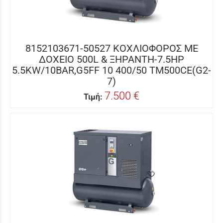
8152103671-50527 ΚΟΧΛΙΟΦΟΡΟΣ ME
ΔΟΧΕΙΟ 500L & ΞΗΡΑΝΤΗ-7.5HP
5.5KW/10BAR,G5FF 10 400/50 TM500CE(G2-
7)
7.500 €
Τιμή: