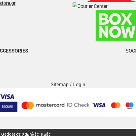
store.gr
ACCESSORIES
SOCI
Sitemap
/
Login
αι Gadget σε Χαμηλές Τιμές