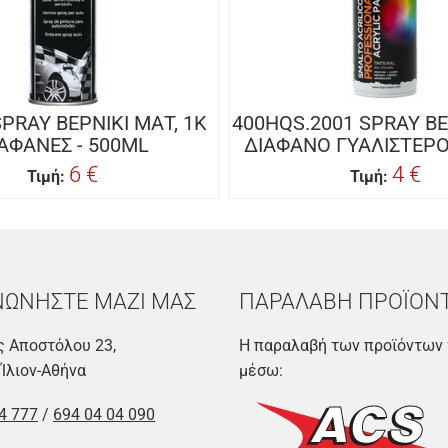
SPRAY ΒΕΡΝΙΚΙ ΜΑΤ, 1Κ
400HQS.2001 SPRAY ΒΕ
ΑΦΑΝΕΣ - 500ML
ΔΙΑΦΑΝΟ ΓΥΑΛΙΣΤΕΡΟ
6 €
4 €
Τιμή:
Τιμή:
ΝΩΝΗΣΤΕ ΜΑΖΙ ΜΑΣ
ΠΑΡΑΛΑΒΗ ΠΡΟΪΟΝ
 Αποστόλου 23,
Η παραλαβή των προϊόντων 
 Ίλιον-Αθήνα
μέσω:
4 777
/
694 04 04 090