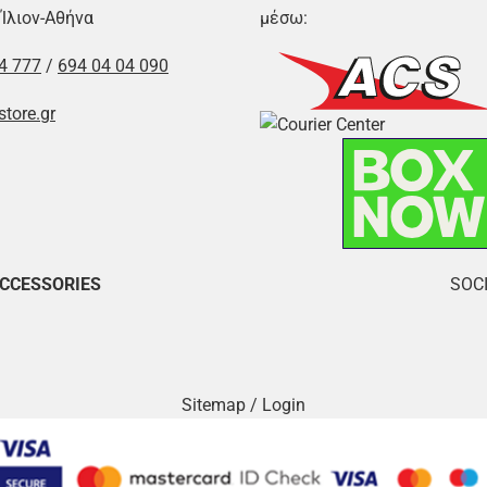
 Ίλιον-Αθήνα
μέσω:
4 777
/
694 04 04 090
store.gr
ACCESSORIES
SOCI
Sitemap
/
Login