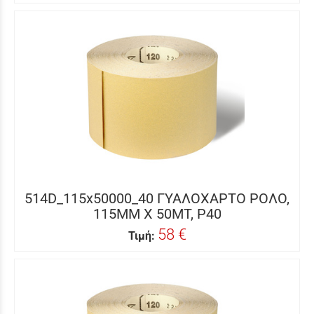
514D_115x50000_40 ΓΥΑΛΟΧΑΡΤΟ ΡΟΛΟ,
115MM X 50MΤ, P40
58 €
Τιμή: