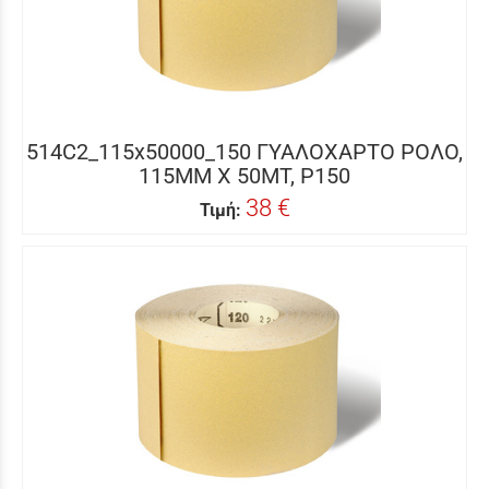
514C2_115x50000_150 ΓΥΑΛΟΧΑΡΤΟ ΡΟΛΟ,
115MM X 50MΤ, P150
38 €
Τιμή: