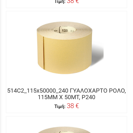
38 €
Τιμή:
514C2_115x50000_240 ΓΥΑΛΟΧΑΡΤΟ ΡΟΛΟ,
115MM X 50MΤ, P240
38 €
Τιμή: