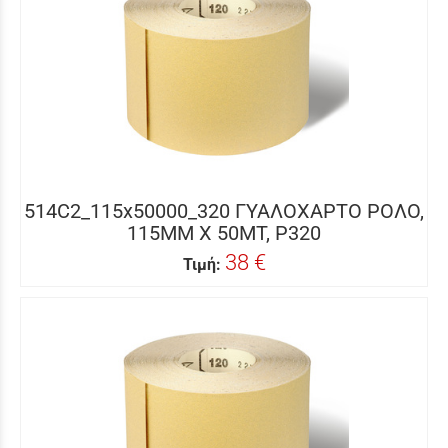
514C2_115x50000_320 ΓΥΑΛΟΧΑΡΤΟ ΡΟΛΟ,
115MM X 50MΤ, P320
38 €
Τιμή: