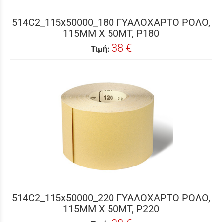
514C2_115x50000_180 ΓΥΑΛΟΧΑΡΤΟ ΡΟΛΟ,
115MM X 50MΤ, P180
38 €
Τιμή:
514C2_115x50000_220 ΓΥΑΛΟΧΑΡΤΟ ΡΟΛΟ,
115MM X 50MΤ, P220