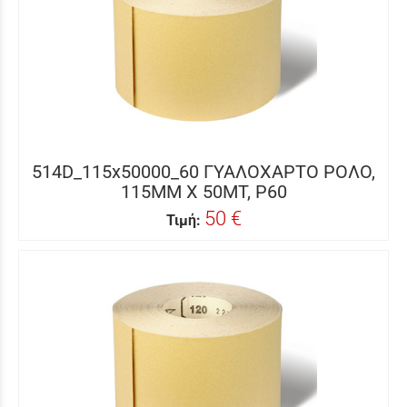
514D_115x50000_60 ΓΥΑΛΟΧΑΡΤΟ ΡΟΛΟ,
115MM X 50MΤ, P60
50 €
Τιμή: