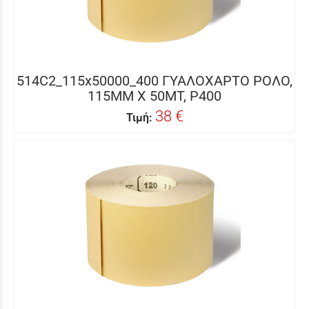
514C2_115x50000_400 ΓΥΑΛΟΧΑΡΤΟ ΡΟΛΟ,
115MM X 50MΤ, P400
38 €
Τιμή: