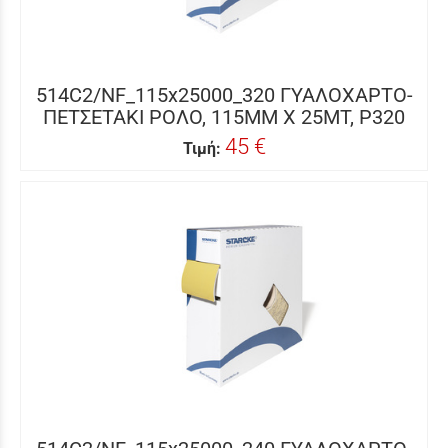
514C2/NF_115x25000_320 ΓΥΑΛΟΧΑΡΤΟ-
ΠΕΤΣΕΤΑΚΙ ΡΟΛΟ, 115MM X 25MΤ, P320
45 €
Τιμή: