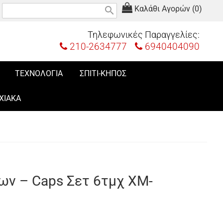
Καλάθι Αγορών (0)
search
Τηλεφωνικές Παραγγελίες:
210-2634777
6940404090
ΤΕΧΝΟΛΟΓΙΑ
ΣΠΙΤΙ-ΚΗΠΟΣ
ΧΙΑΚΑ
ν – Caps Σετ 6τμχ XM-