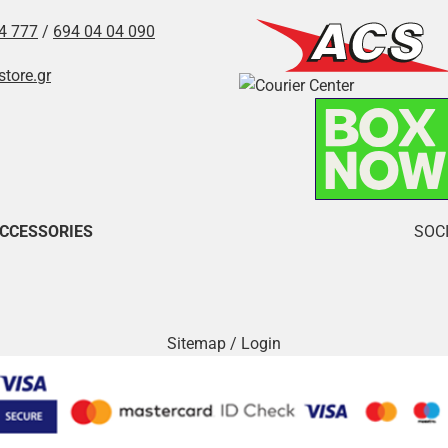
4 777
/
694 04 04 090
store.gr
ACCESSORIES
SOCI
Sitemap
/
Login