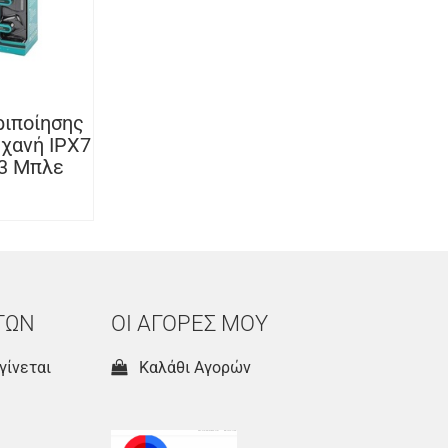
ριποίησης
ηχανή IPX7
73 Μπλε
ΤΩΝ
ΟΙ ΑΓΟΡΕΣ ΜΟΥ
γίνεται
Καλάθι Αγορών