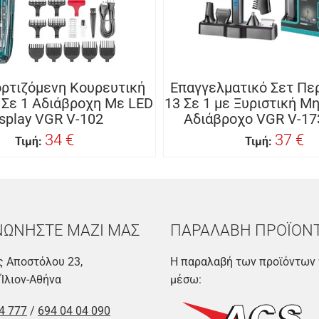
ρτιζόμενη Κουρευτική
Επαγγελματικό Σετ Πε
 Σε 1 Αδιάβροχη Με LED
13 Σε 1 με Ξυριστική Μ
splay VGR V-102
Αδιάβροχο VGR V-1
34 €
37 €
Τιμή:
Τιμή:
ΝΩΝΗΣΤΕ ΜΑΖΙ ΜΑΣ
ΠΑΡΑΛΑΒΗ ΠΡΟΪΟΝ
 Αποστόλου 23,
Η παραλαβή των προϊόντων 
 Ίλιον-Αθήνα
μέσω:
4 777
/
694 04 04 090