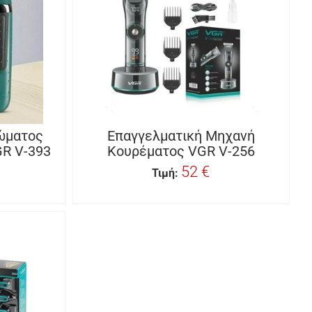
ώματος
Επαγγελματική Μηχανή
GR V-393
Κουρέματος VGR V-256
52 €
Τιμή: