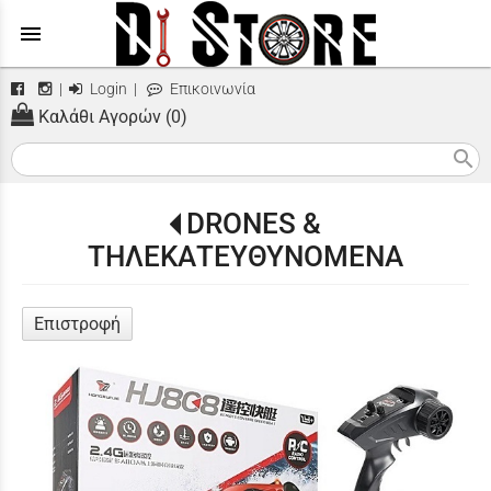
menu
|
Login
|
Επικοινωνία
Καλάθι Αγορών (0)
search
DRONES &
ΤΗΛΕΚΑΤΕΥΘΥΝΟΜΕΝΑ
Επιστροφή