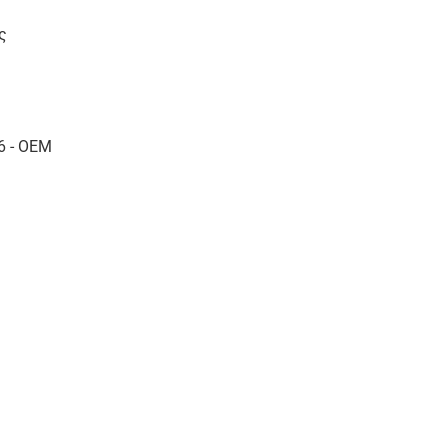
ς
6 - OEM