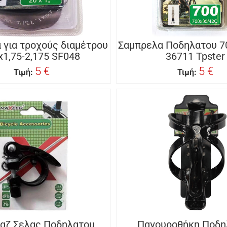
 για τροχούς διαμέτρου
Σαμπρελα Ποδηλατου 7
x1,75-2,175 SF048
36711 Tpster
5 €
5 €
Τιμή:
Τιμή:
αζ Σελας Ποδηλατου
Παγουροθήκη Ποδη