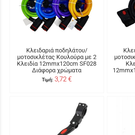
Κλειδαριά ποδηλάτου/
Κλε
μοτοσικλέτας Κουλούρα με 2
μοτοσι
Κλειδία 12mmx120cm SF028
Κλε
Διάφορα χρώματα
12mmx1
3,72 €
Τιμή: