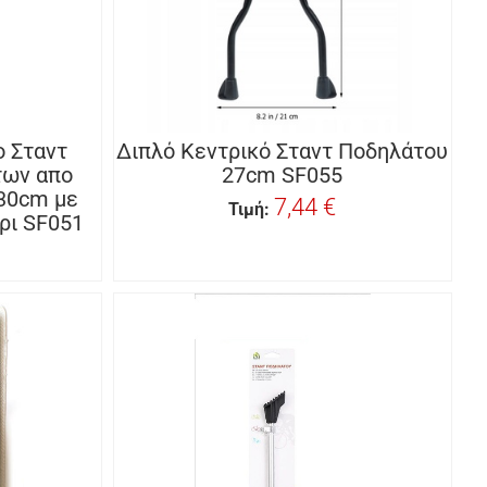
ο Σταντ
Διπλό Κεντρικό Σταντ Ποδηλάτου
των απο
27cm SF055
-30cm με
7,44 €
Τιμή:
ρι SF051