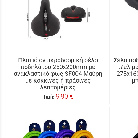
Πλατιά αντικραδασμική σέλα
Σέλα πο
ποδηλάτου 250x200mm με
τζελ μ
ανακλαστικό φως SF004 Μαύρη
275x16
με κόκκινες ή πράσινες
μ
λεπτομέριες
9,90 €
Τιμή: