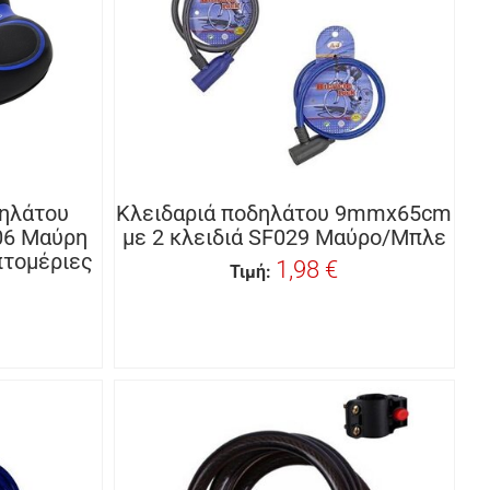
δηλάτου
Κλειδαριά ποδηλάτου 9mmx65cm
6 Μαύρη
με 2 κλειδιά SF029 Μαύρο/Μπλε
πτομέριες
1,98 €
Τιμή: