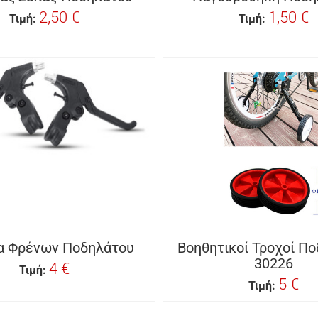
2,50 €
1,50 €
Τιμή:
Τιμή:
α Φρένων Ποδηλάτου
Βοηθητικοί Τροχοί Π
30226
4 €
Τιμή:
5 €
Τιμή: