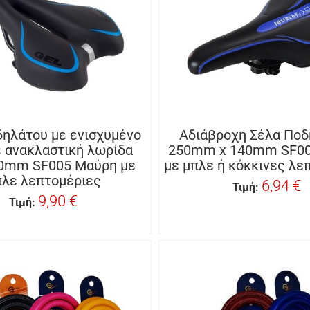
δηλάτου με ενισχυμένο
Αδιάβροχη Σέλα Πο
ε ανακλαστική λωρίδα
250mm x 140mm SF00
0mm SF005 Μαύρη με
με μπλε ή κόκκινες λε
πλε λεπτομέριες
6,94 €
Τιμή:
9,90 €
Τιμή: