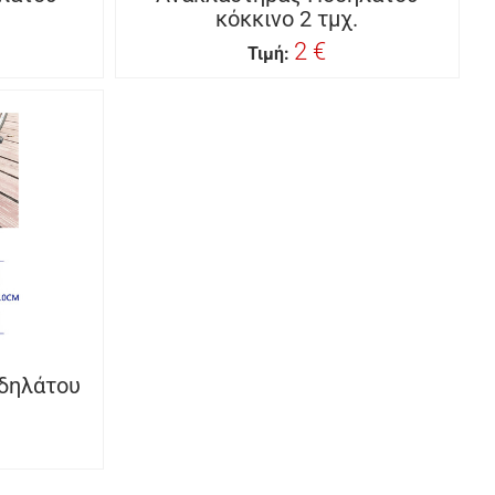
κόκκινο 2 τμχ.
2 €
Τιμή:
οδηλάτου