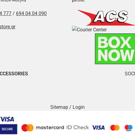
4 777
/
694 04 04 090
store.gr
ACCESSORIES
SOCI
Sitemap
/
Login