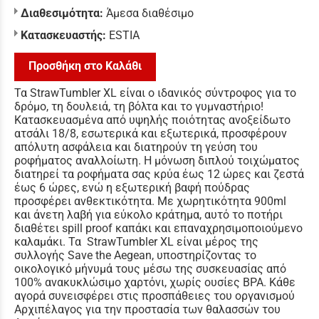
Διαθεσιμότητα:
Άμεσα διαθέσιμο
Κατασκευαστής:
ESTIA
Προσθήκη στο Καλάθι
Τα StrawTumbler XL είναι ο ιδανικός σύντροφος για το
δρόμο, τη δουλειά, τη βόλτα και το γυμναστήριο!
Κατασκευασμένα από υψηλής ποιότητας ανοξείδωτο
ατσάλι 18/8, εσωτερικά και εξωτερικά, προσφέρουν
απόλυτη ασφάλεια και διατηρούν τη γεύση του
ροφήματος αναλλοίωτη. Η μόνωση διπλού τοιχώματος
διατηρεί τα ροφήματα σας κρύα έως 12 ώρες και ζεστά
έως 6 ώρες, ενώ η εξωτερική βαφή πούδρας
προσφέρει ανθεκτικότητα. Με χωρητικότητα 900ml
και άνετη λαβή για εύκολο κράτημα, αυτό το ποτήρι
διαθέτει spill proof καπάκι και επαναχρησιμοποιούμενο
καλαμάκι. Τα StrawTumbler XL είναι μέρος της
συλλογής Save the Aegean, υποστηρίζοντας το
οικολογικό μήνυμά τους μέσω της συσκευασίας από
100% ανακυκλώσιμο χαρτόνι, χωρίς ουσίες BPA. Κάθε
αγορά συνεισφέρει στις προσπάθειες του οργανισμού
Αρχιπέλαγος για την προστασία των θαλασσών του