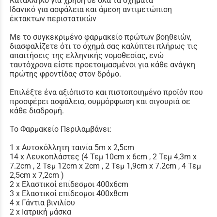
Κατάλληλο για χρήση σε όλα τα οχήματα
Ιδανικό για ασφάλεια και άμεση αντιμετώπιση
έκτακτων περιστατικών
Με το συγκεκριμένο φαρμακείο πρώτων βοηθειών,
διασφαλίζετε ότι το όχημά σας καλύπτει πλήρως τις
απαιτήσεις της ελληνικής νομοθεσίας, ενώ
ταυτόχρονα είστε προετοιμασμένοι για κάθε ανάγκη
πρώτης φροντίδας στον δρόμο.
Επιλέξτε ένα αξιόπιστο και πιστοποιημένο προϊόν που
προσφέρει ασφάλεια, συμμόρφωση και σιγουριά σε
κάθε διαδρομή.
Το Φαρμακείο Περιλαμβάνει:
1 x Αυτοκόλλητη ταινία 5m x 2,5cm
14 x Λευκοπλάστες (4 Τεμ 10cm x 6cm , 2 Τεμ 4,3m x
7.2cm , 2 Τεμ 12cm x 2cm , 2 Τεμ 1,9cm x 7.2cm , 4 Τεμ
2,5cm x 7,2cm )
2 x Ελαστικοί επίδεσμοι 400x6cm
3 x Ελαστικοί επίδεσμοι 400x8cm
4 x Γάντια βινιλίου
2 x Ιατρική μάσκα