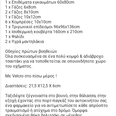
1 x Επιθέματα εγκαυμάτων 60x80cm
1 x Γάζες 6x8cm
2 x Γάζες 8x10cm
1 x Γάζες 10x12cm
6 x Κομπρέσες 10x10cm
1 x Τριγωνικοί επίδεσμοι 96x96x136cm
1 x Ισοθερμική κουβέρτα 160cm x 210cm
1 x Ψαλίδι
2 x Υγρά μαντηλάκια
Οδηγίες πρώτων βοηθειών
Όλα συσκευασμένα σε ένα πολύ κομψό & αδιάβροχο
τσαντάκι για να τοποθετείται σε οποιονδήποτε χώρο
του οχήματος.
Με Velcro στο πίσω μέρος !
Διαστάσεις: 21,5 Χ12,5 Χ 6cm
Ταξιδέψτε ξέγνοιαστα στο βουνό, στην θάλασσα, στην
εξοχή έχοντας στο πορτ-παγκάζ του αυτοκινήτου σας
ένα φαρμακείο για να αντιμετωπίσετε κάθε απρόοπτο
τραυματισμό ή ατύχημα στο δρόμο. Όμορφα
σχεδιασμένη θήκη βαλιτσάκι σε μέγεθος