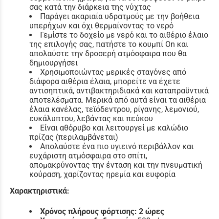
σας κατά την διάρκεια της νύχτας
Παράγει ακαριαία υδρατμούς με την βοήθεια
υπερήχων και όχι θερμαίνοντας το νερό
Γεμίστε το δοχείο με νερό και το αιθέριο έλαιο
της επιλογής σας, πατήστε το κουμπί On και
απολαύστε την δροσερή ατμόσφαιρα που θα
δημιουργήσει
Χρησιμοποιώντας μερικές σταγόνες από
διάφορα αιθέρια έλαια, μπορείτε να έχετε
αντισηπτικά, αντιβακτηριδιακά και καταπραϋντικά
αποτελέσματα. Μερικά από αυτά είναι τα αιθέρια
έλαια κανέλας, τεϊόδεντρου, ρίγανης, λεμονιού,
ευκάλυπτου, λεβάντας και πεύκου
Είναι αθόρυβο και λειτουργεί με καλώδιο
πρίζας (περιλαμβάνεται)
Απολαύστε ένα πιο υγιεινό περιβάλλον και
ευχάριστη ατμόσφαιρα στο σπίτι,
απομακρύνοντας την ένταση και την πνευματική
κούραση, χαρίζοντας ηρεμία και ευφορία
Χαρακτηριστικά:
Χρόνος πλήρους φόρτισης:
2 ώρες