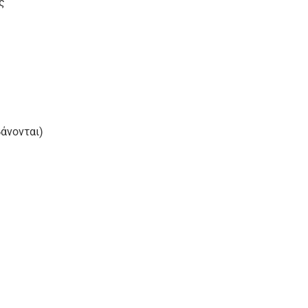
ς
άνονται)