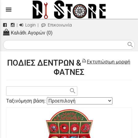
menu
|
Login
|
Επικοινωνία
Καλάθι Αγορών (0)
search
ΠΟΔΙΕΣ ΔΕΝΤΡΩΝ &
Εκτυπώσιμη μορφή
ΦΑΤΝΕΣ
search
Ταξινόμηση βάση: