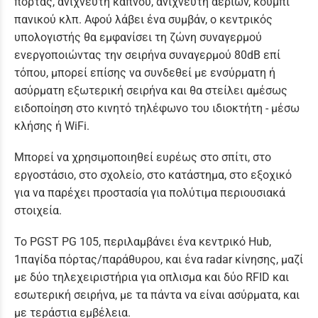
πόρτας, ανιχνευτή καπνού, ανιχνευτή αερίων, κουμπί
πανικού κλπ. Αφού λάβει ένα συμβάν, ο κεντρικός
υπολογιστής θα εμφανίσει τη ζώνη συναγερμού
ενεργοποιώντας την σειρήνα συναγερμού 80dB επί
τόπου, μπορεί επίσης να συνδεθεί με ενσύρματη ή
ασύρματη εξωτερική σειρήνα και θα στείλει αμέσως
ειδοποίηση στο κινητό τηλέφωνο του ιδιοκτήτη - μέσω
κλήσης ή WiFi.
Μπορεί να χρησιμοποιηθεί ευρέως στο σπίτι, στο
εργοστάσιο, στο σχολείο, στο κατάστημα, στο εξοχικό
για να παρέχει προστασία για πολύτιμα περιουσιακά
στοιχεία.
Το PGST PG 105, περιλαμβάνει ένα κεντρικό Ηub,
1παγίδα πόρτας/παράθυρου, και ένα radar κίνησης, μαζί
με δύο τηλεχειριστήρια για οπλισμα και δύο RFID και
εσωτερική σειρήνα, με τα πάντα να είναι ασύρματα, και
με τεράστια εμβέλεια.