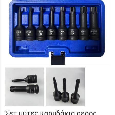
Σετ μύτες καρυδάκια αέρος