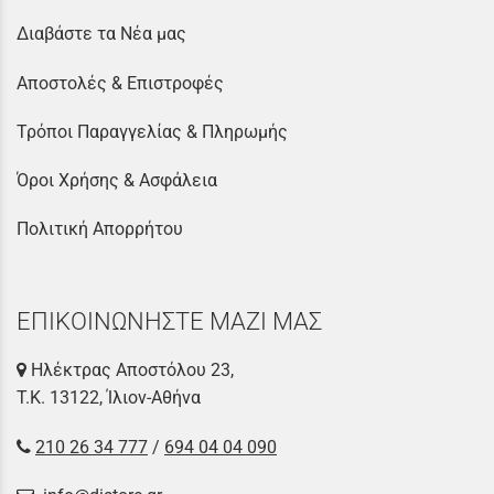
Διαβάστε τα Νέα μας
Αποστολές & Επιστροφές
Τρόποι Παραγγελίας & Πληρωμής
Όροι Χρήσης & Ασφάλεια
Πολιτική Απορρήτου
ΕΠΙΚΟΙΝΩΝΗΣΤΕ ΜΑΖΙ ΜΑΣ
Ηλέκτρας Αποστόλου 23,
Τ.Κ. 13122, Ίλιον-Αθήνα
210 26 34 777
/
694 04 04 090