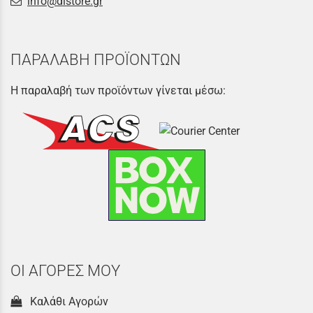
info@distore.gr
ΠΑΡΑΛΑΒΗ ΠΡΟΪΟΝΤΩΝ
Η παραλαβή των προϊόντων γίνεται μέσω:
ΟΙ ΑΓΟΡΕΣ ΜΟΥ
Καλάθι Αγορών