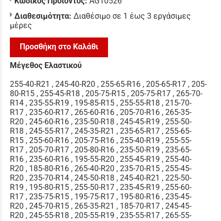
Κωδικός Προϊόντος:
AG10526
Διαθεσιμότητα:
Διαθέσιμο σε 1 έως 3 εργάσιμες
μέρες
Προσθήκη στο Καλάθι
Μέγεθος Ελαστικού
255-40-R21
,
245-40-R20
,
255-65-R16
,
205-65-R17
,
205-
80-R15
,
255-45-R18
,
205-75-R15
,
205-75-R17
,
265-70-
R14
,
235-55-R19
,
195-85-R15
,
255-55-R18
,
215-70-
R17
,
235-60-R17
,
265-60-R16
,
205-70-R16
,
265-35-
R20
,
245-60-R16
,
235-50-R18
,
245-45-R19
,
255-50-
R18
,
245-55-R17
,
245-35-R21
,
235-65-R17
,
255-65-
R15
,
255-60-R16
,
205-75-R16
,
255-40-R19
,
255-55-
R17
,
205-70-R17
,
205-80-R16
,
235-50-R19
,
235-65-
R16
,
235-60-R16
,
195-55-R20
,
255-45-R19
,
255-40-
R20
,
185-80-R16
,
265-40-R20
,
235-70-R15
,
255-45-
R20
,
235-70-R14
,
245-50-R18
,
245-40-R21
,
225-50-
R19
,
195-80-R15
,
255-50-R17
,
235-45-R19
,
255-60-
R17
,
235-75-R15
,
195-75-R17
,
195-80-R16
,
235-45-
R20
,
245-70-R15
,
265-35-R21
,
185-70-R17
,
245-45-
R20
,
245-55-R18
,
205-55-R19
,
235-55-R17
,
265-55-